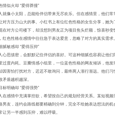
情似火却 “爱得莽撞”​
人就像小太阳，总能给伴侣带来无尽欢乐。但在感情里，他们常
让对方压力山大的事。小红书上有位红色性格的女生分享，她为
现在对方公司楼下，却没想到男友正为项目焦头烂额，惊喜秒变
，红色性格在感情中往往急于表达爱意，忽略了对方的真实需求。
腻敏感却 “爱得压抑”​
人心思缜密，会默默记住伴侣的喜好。可这种细腻也容易让他们
里过度内耗。豆瓣情感小组里，一位蓝色性格的网友倾诉，他发
却因害怕打扰对方，迟迟不敢询问，最终两人渐行渐远。他们习
致矛盾越积越深。​
标明确却 “爱得强势”​
人在感情中充满掌控欲，希望按自己的规划经营关系。某短视频
格男友，连约会路线都要精确到分钟，完全不给她表达想法的机
常让另一半感到压抑，难以呼吸。​