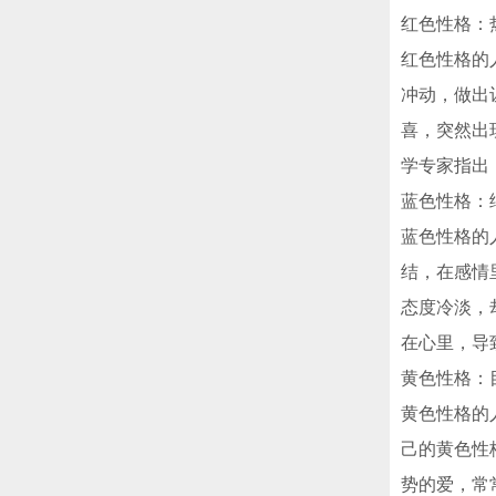
红色性格：热
红色性格的
冲动，做出
喜，突然出
学专家指出
蓝色性格：细
蓝色性格的
结，在感情
态度冷淡，
在心里，导
黄色性格：目
黄色性格的
己的黄色性
势的爱，常