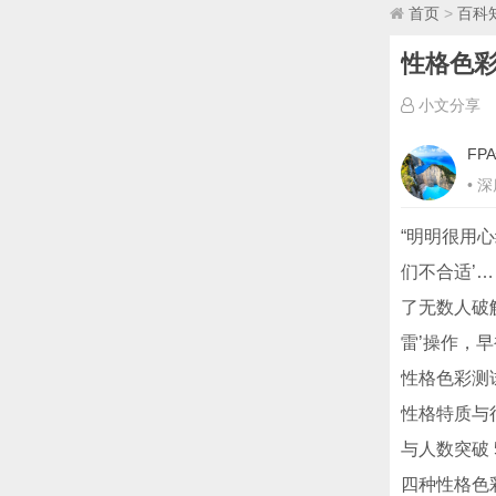
首页
>
百科
性格色
小文分享
FP
• 
“明明很用
们不合适’
了无数人破
雷’操作，早
性格色彩测
性格特质与
与人数突破
四种性格色彩