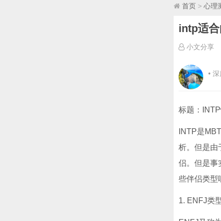
首页
>
心理
intp
小文分享
• 
标题：INT
INTP是
析。但是由
侣。但是事
些伴侣类型
1. ENFJ类