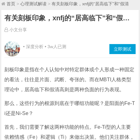
首页
>
心理测试解读
>
有关刻板印象，xnfj的“居高临下”和“假清
高”根源在于哪组功能是阳面的Fe-Ti还是Ni-Se
有关刻板印象，xnfj的“居高临下”和“假清高”根源在于哪组功能是阳面的Fe-Ti还是Ni-Se
小文分享
• 深度分析 • 3w人已测
立即测试
刻板印象是指在个人认知中对特定群体或个人形成一种固定
的看法，往往是片面、武断、夸张的。而在MBTI人格类型
理论中，居高临下和假清高则是两种负面的行为表现。
那么，这些行为的根源到底在于哪组功能呢？是阳面的Fe-T
i还是Ni-Se？
首先，我们需要了解这两种功能的特点。Fe-Ti型的人主要
依赖情感（Fe）和逻辑（Ti）来做出决策。他们关注群体，