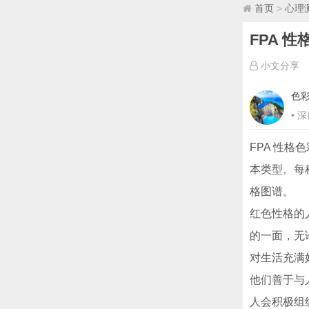
首页
>
心理
FPA 
小文分享
色
• 
FPA 性
本类型。每
格图谱。
红色性格的
的一面，无
对生活充满
他们善于与
人会积极组