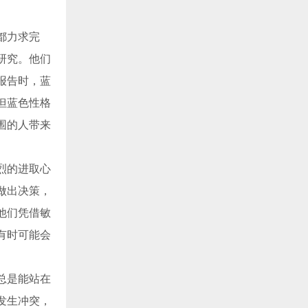
都力求完
研究。他们
报告时，蓝
但蓝色性格
围的人带来
烈的进取心
做出决策，
他们凭借敏
有时可能会
总是能站在
发生冲突，